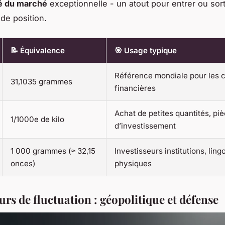
té du marché
exceptionnelle - un atout pour entrer ou sort
de position.
📝 Équivalence
🎯 Usage typique
Référence mondiale pour les c
31,1035 grammes
financières
Achat de petites quantités, pi
1/1000e de kilo
d’investissement
1 000 grammes (≈ 32,15
Investisseurs institutions, ling
onces)
physiques
urs de fluctuation : géopolitique et défense