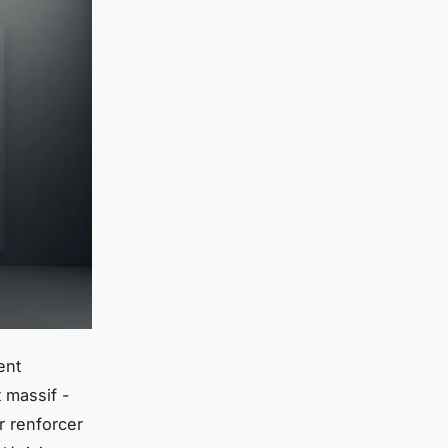
ent
 massif -
 renforcer