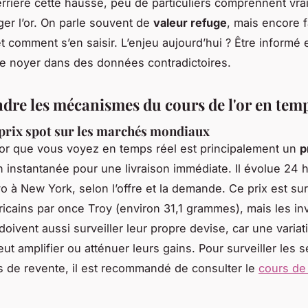
errière cette hausse, peu de particuliers comprennent vr
uger l’or. On parle souvent de
valeur refuge
, mais encore f
t comment s’en saisir. L’enjeu aujourd’hui ? Être informé
se noyer dans des données contradictoires.
re les mécanismes du cours de l'or en temp
 prix spot sur les marchés mondiaux
l’or que vous voyez en temps réel est principalement un
p
n instantanée pour une livraison immédiate. Il évolue 24 
o à New York, selon l’offre et la demande. Ce prix est sur
ricains par once Troy (environ 31,1 grammes), mais les in
oivent aussi surveiller leur propre devise, car une variat
t amplifier ou atténuer leurs gains. Pour surveiller les s
s de revente, il est recommandé de consulter le
cours de 