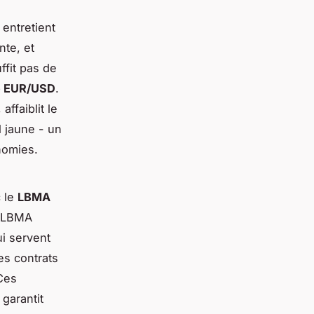
 entretient
nte, et
ffit pas de
e EUR/USD
.
ffaiblit le
l jaune - un
nomies.
c le
LBMA
e LBMA
ui servent
es contrats
 Ces
garantit