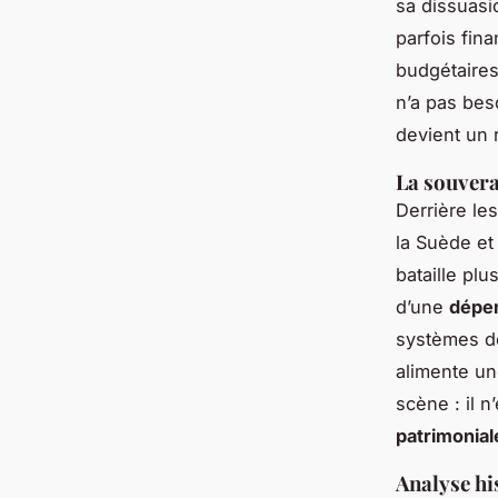
sa dissuasi
parfois fin
budgétaires
n’a pas beso
devient un r
La souvera
Derrière le
la Suède et
bataille plu
d’une
dépe
systèmes de
alimente un
scène : il n
patrimonial
Analyse hi