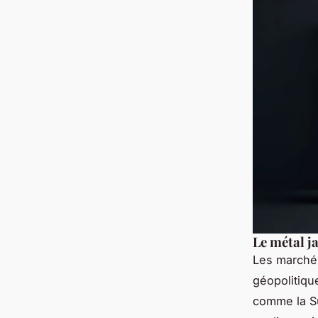
Le métal j
Les marchés
géopolitiq
comme la S