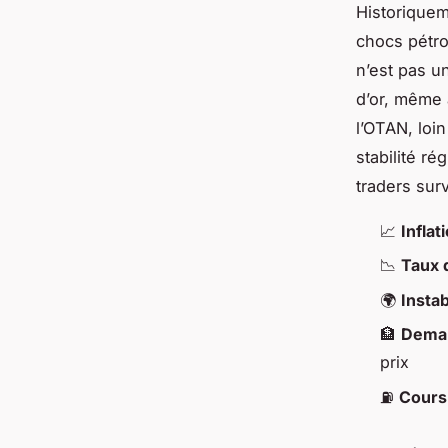
Historiquem
chocs pétrol
n’est pas u
d’or, même 
l’OTAN, loin
stabilité ré
traders surv
📈
Inflat
📉
Taux d
🌍
Instab
🏦
Deman
prix
⛽
Cours