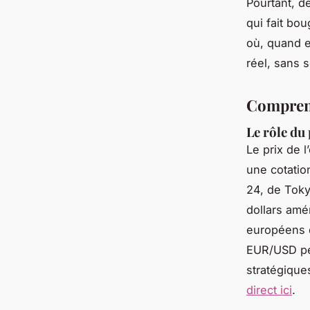
Pourtant, d
qui fait bo
où, quand e
réel, sans 
Comprend
Le rôle du
Le prix de 
une cotatio
24, de Toky
dollars amé
européens d
EUR/USD peu
stratégique
direct ici
.