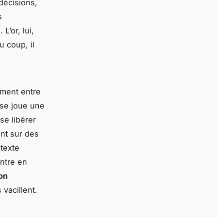
décisions,
s
L’or, lui,
u coup, il
ement entre
 se joue une
se libérer
nt sur des
texte
entre en
on
vacillent.