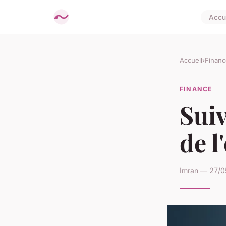
Accue
Accueil
›
Financ
FINANCE
Suiv
de l
Imran — 27/05