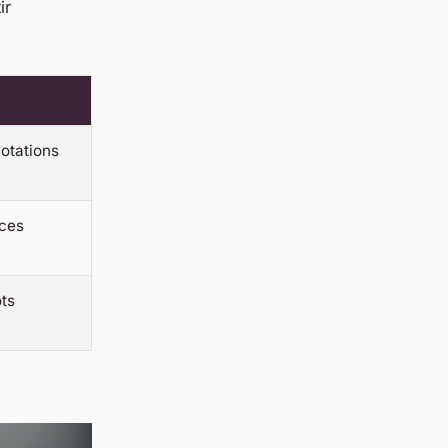
ir
otations
èces
ots