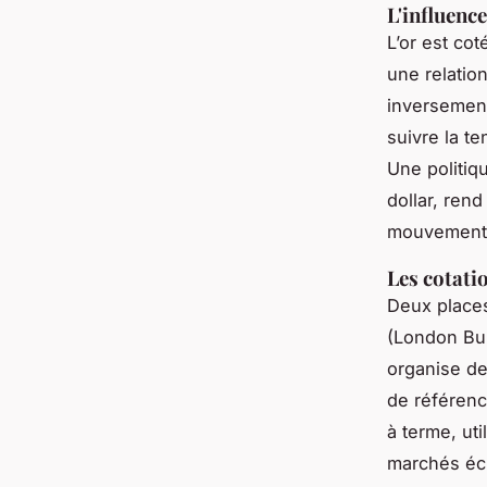
L'influence
L’or est co
une relation
inversement.
suivre la te
Une politiq
dollar, rend
mouvement a
Les cotati
Deux places
(London Bul
organise deu
de référenc
à terme, uti
marchés éch