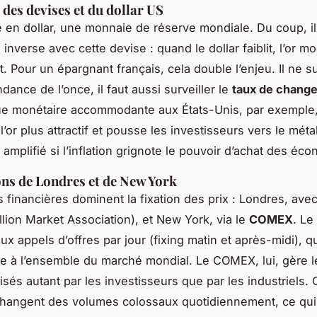
 des devises et du dollar US
té en dollar, une monnaie de réserve mondiale. Du coup, il
 inverse avec cette devise : quand le dollar faiblit, l’or mo
 Pour un épargnant français, cela double l’enjeu. Il ne su
ndance de l’once, il faut aussi surveiller le
taux de chang
ue monétaire accommodante aux États-Unis, par exemple, a
 l’or plus attractif et pousse les investisseurs vers le méta
mplifié si l’inflation grignote le pouvoir d’achat des éco
ons de Londres et de New York
 financières dominent la fixation des prix : Londres, ave
lion Market Association), et New York, via le
COMEX
. L
x appels d’offres par jour (fixing matin et après-midi), q
e à l’ensemble du marché mondial. Le COMEX, lui, gère l
lisés autant par les investisseurs que par les industriels.
angent des volumes colossaux quotidiennement, ce qui 