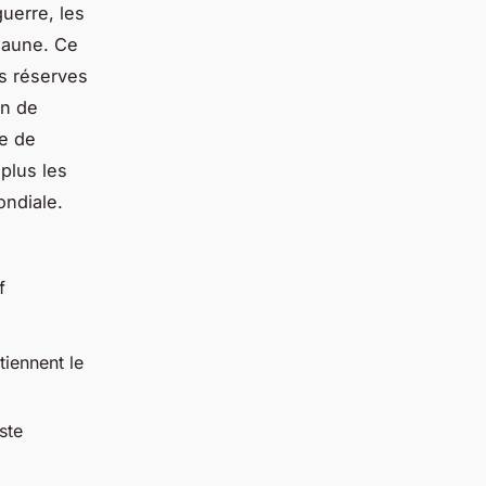
uerre, les
 jaune. Ce
es réserves
in de
te de
 plus les
ndiale.
f
tiennent le
ste