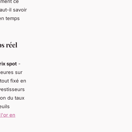
aiment ce
aut-il savoir
 en temps
s réel
rix spot
-
heures sur
tout fixé en
vestisseurs
ion du taux
euils
l'or en