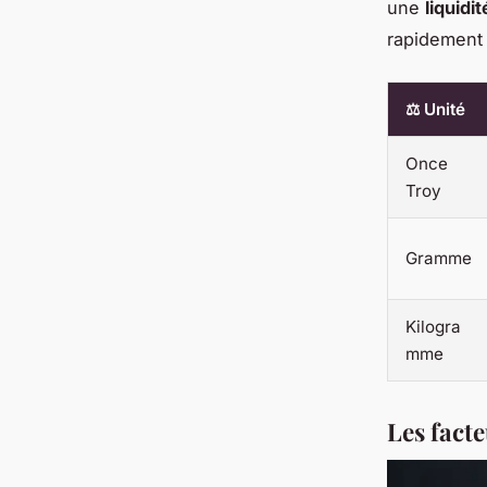
une
liquidi
rapidement 
⚖️ Unité
Once
Troy
Gramme
Kilogra
mme
Les facte