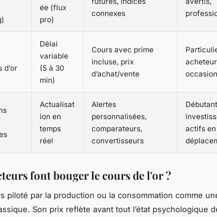
futures, indices
avertis,
ée (flux
connexes
professi
g)
pro)
Délai
Cours avec prime
Particuli
variable
incluse, prix
acheteur
 d’or
(5 à 30
d’achat/vente
occasion
min)
Actualisat
Alertes
Débutant
ns
ion en
personnalisées,
investis
temps
comparateurs,
actifs en
es
réel
convertisseurs
déplace
teurs font bouger le cours de l'or ?
pas piloté par la production ou la consommation comme un
assique. Son prix reflète avant tout l’état psychologique 