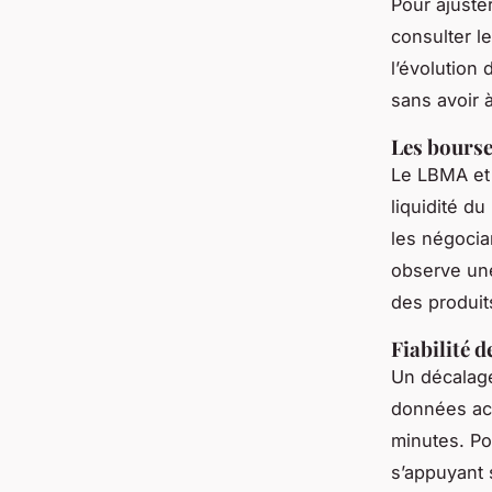
Pour ajuste
consulter l
l’évolution
sans avoir 
Les bourse
Le LBMA et 
liquidité d
les négocia
observe une
des produits
Fiabilité 
Un décalage
données act
minutes. Po
s’appuyant 