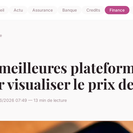
il
Actu
Assurance
Banque
Credits
Finance
e
meilleures platefor
 visualiser le prix de
6/2026 07:49 — 13 min de lecture