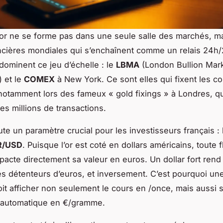
l’or ne se forme pas dans une seule salle des marchés, m
ncières mondiales qui s’enchaînent comme un relais 24h
 dominent ce jeu d’échelle : le
LBMA
(London Bullion Mar
) et le
COMEX
à New York. Ce sont elles qui fixent les c
 notamment lors des fameux «
gold fixings
» à Londres, qu
es millions de transactions.
ute un paramètre crucial pour les investisseurs français : 
R/USD
. Puisque l’or est coté en dollars américains, toute f
pacte directement sa valeur en euros. Un dollar fort rend 
es détenteurs d’euros, et inversement. C’est pourquoi un
it afficher non seulement le cours en /once, mais aussi 
 automatique en €/gramme.