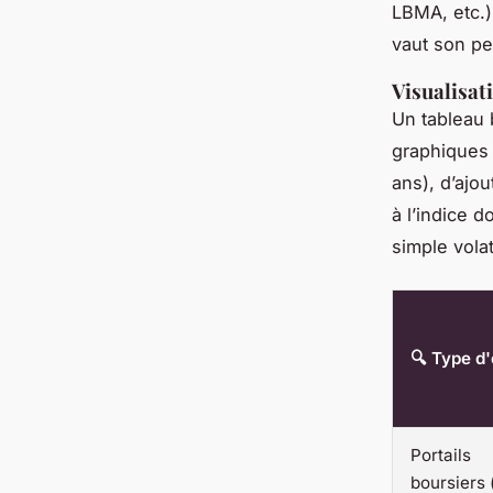
LBMA, etc.)
vaut son pes
Visualisat
Un tableau 
graphiques 
ans), d’ajo
à l’indice d
simple vola
🔍 Type d'
Portails
boursiers 