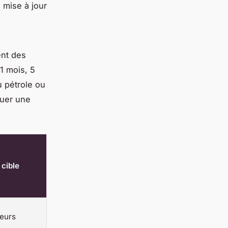
 mise à jour
ent des
1 mois, 5
u pétrole ou
guer une
 cible
seurs