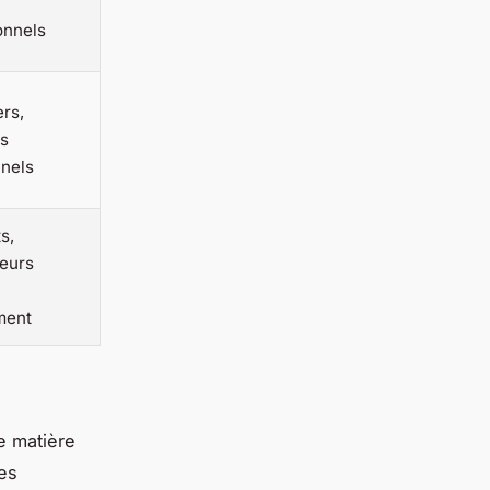
onnels
ers,
s
nels
s,
seurs
ment
e matière
des