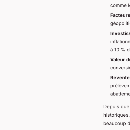
comme le
Facteurs 
géopoliti
Investis
inflation
à 10 % du
Valeur d
conversio
Revente
prélèvem
abatteme
Depuis quel
historiques
beaucoup d’