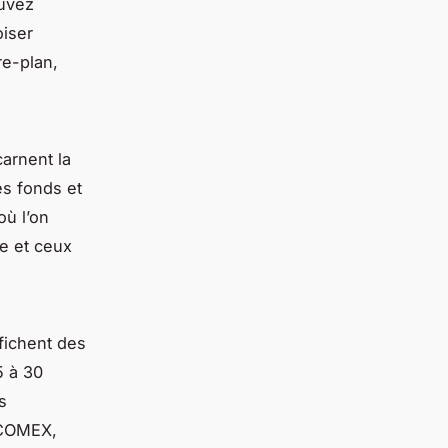
ouvez
oiser
re-plan,
arnent la
es fonds et
où l’on
ue et ceux
fichent des
5 à 30
s
(COMEX,