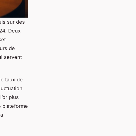
ais sur des
/24. Deux
ket
ours de
i servent
le taux de
luctuation
l’or plus
e plateforme
sa