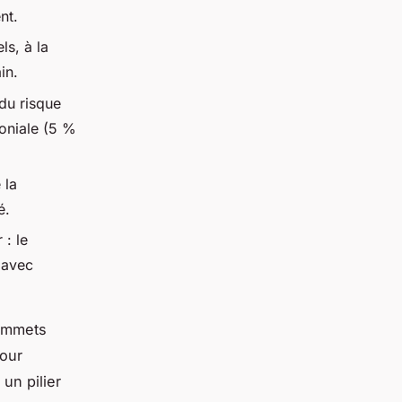
nt.
ls, à la
in.
du risque
moniale (5 %
 la
é.
 : le
 avec
sommets
Pour
un pilier