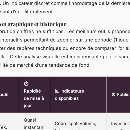
. Un indicateur discret comme l’horodatage de la dernière
ant d’or - littéralement.
ion graphique et historique
brut de chiffres ne suffit pas. Les meilleurs outils propos
interactifs permettant de zoomer sur une période (1 jour, 
uter des repères techniques ou encore de comparer l’or a
ollar. Cette analyse visuelle est indispensable pour distin
tilité de marché d’une tendance de fond.
⏱️
Rapidité
📊 Indicateurs
outil
🎯 Public
de mise à
disponibles
jour
Quasi
Cours spot, volume,
Investis
(ex.
instantan