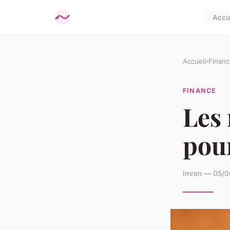
Accue
Accueil
›
Financ
FINANCE
Les 
pour
Imran — 05/0