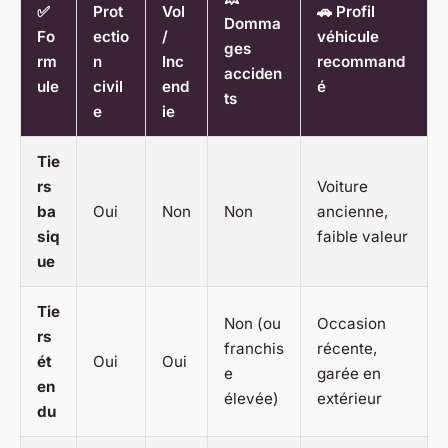
✅
Prot
Vol
🚗 Profil
Domma
Fo
ectio
/
véhicule
ges
rm
n
Inc
recommand
acciden
ule
civil
end
é
ts
e
ie
Tie
rs
Voiture
ba
Oui
Non
Non
ancienne,
siq
faible valeur
ue
Tie
Non (ou
Occasion
rs
franchis
récente,
ét
Oui
Oui
e
garée en
en
élevée)
extérieur
du