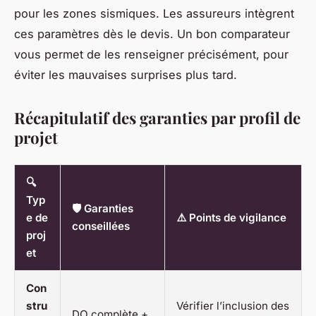
pour les zones sismiques. Les assureurs intègrent
ces paramètres dès le devis. Un bon comparateur
vous permet de les renseigner précisément, pour
éviter les mauvaises surprises plus tard.
Récapitulatif des garanties par profil de
projet
🔍
Typ
🛡️ Garanties
e de
⚠️ Points de vigilance
conseillées
proj
et
Con
stru
Vérifier l’inclusion des
DO complète +